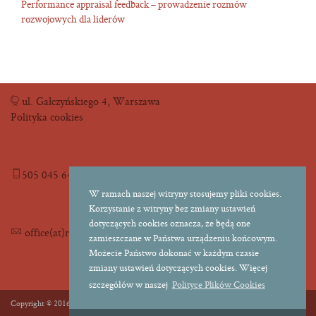
Performance appraisal feedback – prowadzenie rozmów
rozwojowych dla liderów
ul. Gałczyńskiego 4, Warszawa
Polityka cookies
505 045 645
W ramach naszej witryny stosujemy pliki cookies.
Korzystanie z witryny bez zmiany ustawień
dotyczących cookies oznacza, że będą one
office(at)readytojump.pl
zamieszczane w Państwa urządzeniu końcowym.
Możecie Państwo dokonać w każdym czasie
zmiany ustawień dotyczących cookies. Więcej
szczegółów w naszej
Polityce Plików Cookies
Copyright © 2016 Ready To Jump