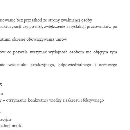
nowanie bez przeszkód ze strony zwalnianej osoby
rukturyzacji czy po niej, zwiększenie satysfakcji pracowników po
statnim okresie obowiązywania umów
ków co pozwala utrzymać wydajność osobom nie objętym tym
ie wizerunku atrakcyjnego, odpowiedzialnego i uczciwego
:
su
 – otrzymanie konkretnej wiedzy z zakresu efektywnego
w
acyjne
nalnej marki