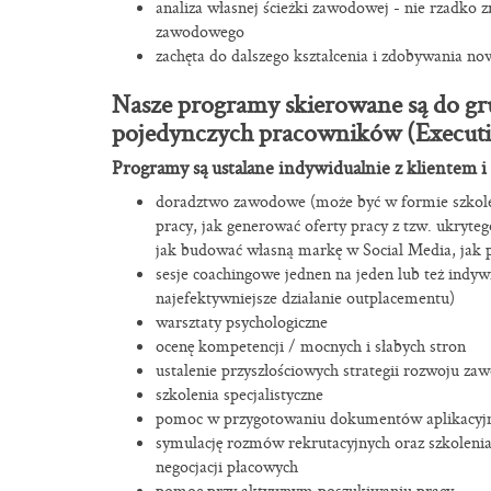
analiza własnej ścieżki zawodowej - nie rzadko 
zawodowego
zachęta do dalszego kształcenia i zdobywania 
Nasze programy skierowane są do gr
pojedynczych pracowników (Executiv
Programy są ustalane indywidualnie z klientem 
doradztwo zawodowe (może być w formie szkolen
pracy, jak generować oferty pracy z tzw. ukryte
jak budować własną markę w Social Media, jak p
sesje coachingowe jednen na jeden lub też indyw
najefektywniejsze działanie outplacementu)
warsztaty psychologiczne
ocenę kompetencji / mocnych i słabych stron
ustalenie przyszłościowych strategii rozwoju z
szkolenia specjalistyczne
pomoc w przygotowaniu dokumentów aplikacyj
symulację rozmów rekrutacyjnych oraz szkolenia
negocjacji płacowych
pomoc przy aktywnym poszukiwaniu pracy