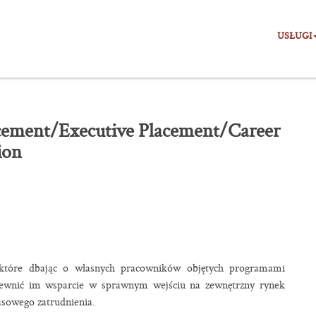
USŁUGI
cement/Executive Placement/Career
ion
, które dbając o własnych pracowników objętych programami
pewnić im wsparcie w sprawnym wejściu na zewnętrzny rynek
asowego zatrudnienia.