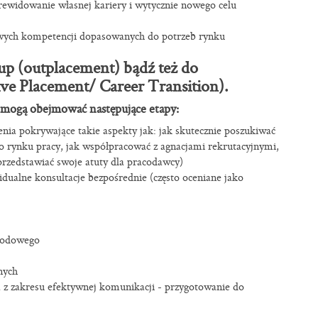
zrewidowanie własnej kariery i wytycznie nowego celu
nowych kompetencji dopasowanych do potrzeb rynku
up (outplacement) bądź też do
e Placement/ Career Transition).
i mogą obejmować następujące etapy:
ia pokrywające takie aspekty jak: jak skutecznie poszukiwać
go rynku pracy, jak współpracować z agnacjami rekrutacyjnymi,
rzedstawiać swoje atuty dla pracodawcy)
idualne konsultacje bezpośrednie (często oceniane jako
awodowego
nych
 z zakresu efektywnej komunikacji - przygotowanie do