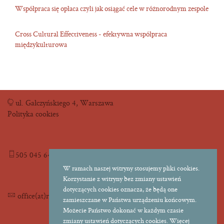
Współpraca się opłaca czyli jak osiągać cele w różnorodnym zespole
Cross Cultural Effectiveness - efektywna współpraca
międzykulturowa
ul. Gałczyńskiego 4, Warszawa
Polityka cookies
505 045 645
W ramach naszej witryny stosujemy pliki cookies.
Korzystanie z witryny bez zmiany ustawień
dotyczących cookies oznacza, że będą one
office(at)readytojump.pl
zamieszczane w Państwa urządzeniu końcowym.
Możecie Państwo dokonać w każdym czasie
zmiany ustawień dotyczących cookies. Więcej