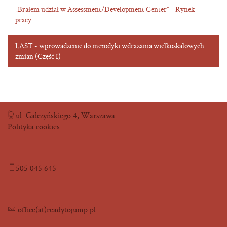
„Brałem udział w Assessment/Development Center” - Rynek
pracy
LAST - wprowadzenie do metodyki wdrażania wielkoskalowych
zmian (Część I)
ul. Gałczyńskiego 4, Warszawa
Polityka cookies
505 045 645
office(at)readytojump.pl